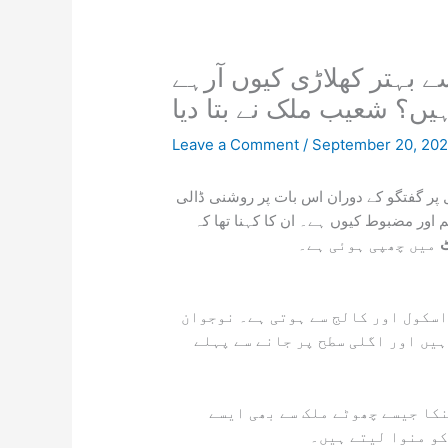
 بہتر کھلاڑی کیوں آرہے
یں؟ شعیب ملک نے بتا دیا
Leave a Comment
/
September 20, 20
پر گفتگو کے دوران اس بات پر روشنی ڈالی
اور مضبوط کیوں ہے۔ ان کا کہنا تھا کہ
ٹ
میں چھپی ہوئی ہے۔
اسکول اور کالج سے ہوتی ہے۔ نوجوان
ہیں اور اگلی سطح پر جانے سے پہلے
نکا جیسے چھوٹے ملک سے بھی ایسے
کو منوا لیتے ہیں۔