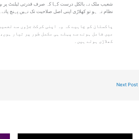
شعیب ملک نے بالکل درست کہا کہ صرف قدرتی ٹیلنٹ پر بھ
نظام نہ ہو تو کھلاڑی اپنی اصل صلاحیت تک نہیں پہنچ پاتے۔
پاکستان کو چاہیے کہ وہ اپنی کرکٹ جڑوں سے تعمیر
میں شامل ہونے سے پہلے ہی مکمل طور پر تیار ہوں، 
کھلاڑی ہوتے ہیں۔
Next Post