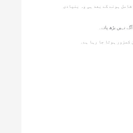
شامل ہونے کے بعد ہی وہ بنیادی
گے نہیں بڑھ پاتے۔
 کمزور ہوتا جا رہا ہے۔