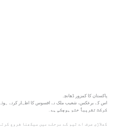
پاکستان کا کمزور ڈھانچہ
اس کے برعکس، شعیب ملک نے افسوس کا اظہار کرتے ہوئے 
کرکٹ تقریباً ختم ہوچکی ہے
۔
کھلاڑی صرف اے ٹیم کے مرحلے میں سیکھنا شروع کرتے