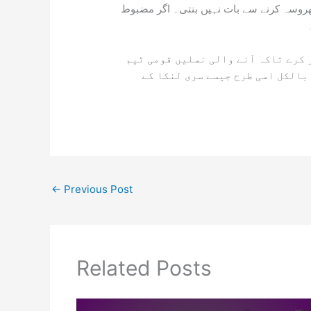
روسہ کرنے سے بات نہیں بنتی۔ اگر مضبوط
 کرے تاکہ آنے والی نسلیں قومی ٹیم
بالکل اسی طرح جیسے سری لنکا کے
←
Previous Post
Related Posts