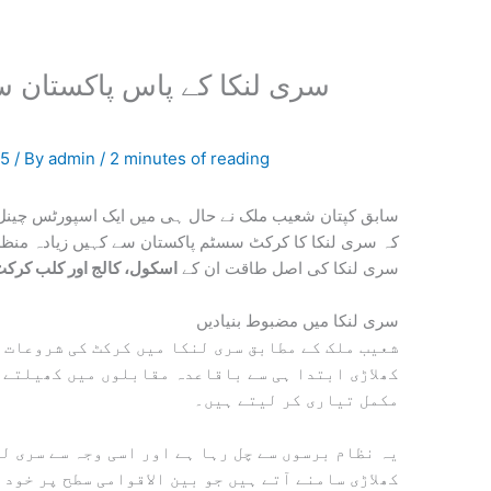
سری لنکا کے پاس پاکستان سے
ہ
25
/ By
admin
/
2 minutes of reading
سابق کپتان شعیب ملک نے حال ہی میں ایک اسپورٹس چینل 
کہ سری لنکا کا کرکٹ سسٹم پاکستان سے کہیں زیادہ منظم 
سری لنکا کی اصل طاقت ان کے
اسکول، کالج اور کلب کرک
سری لنکا میں مضبوط بنیادیں
شعیب ملک کے مطابق سری لنکا میں کرکٹ کی شروعات 
کھلاڑی ابتدا ہی سے باقاعدہ مقابلوں میں کھیلتے 
مکمل تیاری کر لیتے ہیں۔
یہ نظام برسوں سے چل رہا ہے اور اسی وجہ سے سری ل
کھلاڑی سامنے آتے ہیں جو بین الاقوامی سطح پر خود 