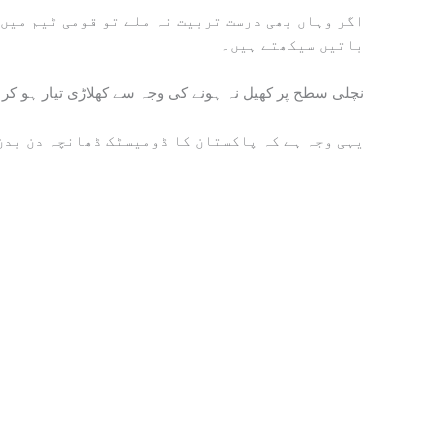
اگر وہاں بھی درست تربیت نہ ملے تو قومی ٹیم میں 
باتیں سیکھتے ہیں۔
نچلی سطح پر کھیل نہ ہونے کی وجہ سے کھلاڑی تیار ہو کر آ
یہی وجہ ہے کہ پاکستان کا ڈومیسٹک ڈھانچہ دن بدن