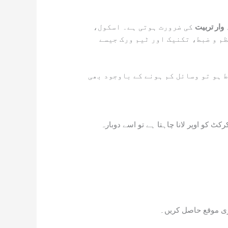
وار تربیت
کی ضرورت ہوتی ہے۔ اسکول،
ظم و ضبط، تکنیک اور ٹیم ورک جیسے
 ہو تو وسائل کم ہونے کے باوجود بھی
ٹ کو اوپر لانا چاہتا ہے تو اسے دوبارہ
اڑی موقع حاصل کریں۔