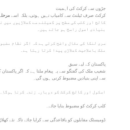
جڑوں سے کرکٹ کی اہمیت
کرکٹ صرف ٹیلنٹ سے کامیاب نہیں ہوتی، بلکہ اسے
مرحلہ 
کالج اور کلب کی سطح پر کھیلنے سے کھلاڑیوں میں ن
بنیادی اصول راسخ ہو جاتے ہیں۔
سری لنکا کی مثال واضح کرتی ہے کہ اگر نظام مضبوط
ملک باصلاحیت کھلاڑی پیدا کرتا رہتا ہے۔
پاکستان کے لیے سبق
شعیب ملک کی گفتگو سے یہ پیغام ملتا ہے کہ اگر پاکستان کرک
سے اپنی بنیادیں مضبوط کرنی ہوں گی۔
اسکول اور کالج کرکٹ کو دوبارہ زندہ کرنا ہوگا۔
کلب کرکٹ کو مضبوط بنایا جائے۔
ڈومیسٹک مقابلوں کو باقاعدگی سے کرایا جائے تاکہ نئے کھل