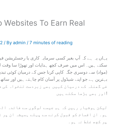
 Websites To Earn Real
22
/ By
admin
/
7 minutes of reading
یہاں یہ ہے کہ آپ بغیر کسی سرمایہ کاری یا رجسٹریشن فی
سکتے ہیں۔ اس میں صرف کچھ ہدایات اور تھوڑا سا وقت لگ
مواد) سے دوسری جگہ کاپی کرنا جس کے درمیان کوئی تبدیلی
فی گھنٹہ کے درمیان کہیں بھی زبردست تنخواہ کی شر
اور بھی بڑھا سکتے ہیں!
لیکن ہوشیار رہیں کہ ہم جیسے لوگوں سے فائدہ اٹھ
ہو۔ ان اقسام کو قبول کرنے سے پہلے ہمیشہ ان پر غ
پر کچھ غلط نہ ہو۔