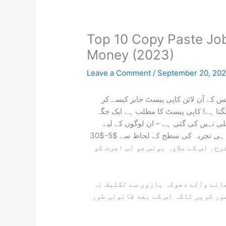
Top 10 Copy Paste Job
Money (2023)
Leave a Comment
/
September 20, 20
س کے آن لائن کاپی پیسٹ جابز کیسے کر
تا ہے! کاپی پیسٹ کا مطلب ہے ایک جگہ
( نہیں کی گئی ہے – ان لوگوں کے لیے
بہترین ہے جو اپنے شیڈول پر آسان کام چاہتے ہیں اور ساتھ ہی تجربہ کی سطح کے لحاظ سے $5-$30
ح۔ اس کے علاوہ بونس جو اس اجرت کو
انے والے دھوکہ بازوں سے تکلیف نہ
ور کریں تاکہ اس کے بعد قانونی طور