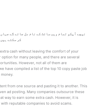
نیچے آپکو تمام ویب سائٹ کے نام مل جائے گے جہاں آ
کر سکتے ہیں
extra cash without leaving the comfort of your
 option for many people, and there are several
ortunities. However, not all of them are
, we have compiled a list of the top 10 copy paste job
l money.
ent from one source and pasting it to another. This
or even ad posting. Many companies outsource these
reat way to earn some extra cash. However, it is
k with reputable companies to avoid scams.