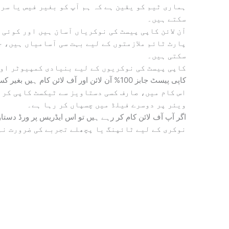
ہماری ٹیم کو یقین ہے کہ ہم آپ کو بغیر فیس یا سر
سکتے ہیں۔
آن لائن کاپی پیسٹ کی نوکریاں آسان ہیں اور کوئی 
پارٹ ٹائم ملازمتوں کے لیے بہت سی آسامیاں ہیں، ج
سکتی ہیں۔
کاپی پیسٹ کی نوکریوں کے لیے بنیادی کمپیوٹر اور
کاپی پیسٹ جابز 100% آن لائن اور آف لائن کام ہیں بغیر کسی ٹریننگ فیس کے۔
اس کام میں، صارف کسی دستاویز سے ٹیکسٹ کاپی کر ر
ویئر پر دوسرے فیلڈ میں چسپاں کر رہا ہے۔
اگر آپ آف لائن کام کر رہے ہیں تو اس ایڈریس پر ورڈ دستا
نوکری کے لیے ٹائپنگ یا پچھلے تجربے کی ضرورت نہ